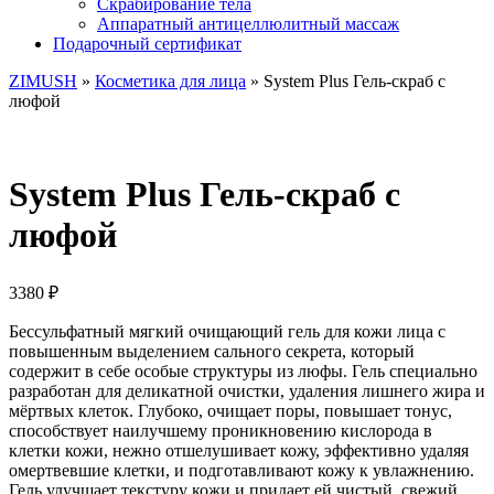
Скрабирование тела
Аппаратный антицеллюлитный массаж
Подарочный сертификат
ZIMUSH
»
Косметика для лица
» System Plus Гель-скраб с
люфой
System Plus Гель-скраб с
люфой
3380
₽
Бессульфатный мягкий очищающий гель для кожи лица с
повышенным выделением сального секрета, который
содержит в себе особые структуры из люфы. Гель специально
разработан для деликатной очистки, удаления лишнего жира и
мёртвых клеток. Глубоко, очищает поры, повышает тонус,
способствует наилучшему проникновению кислорода в
клетки кожи, нежно отшелушивает кожу, эффективно удаляя
омертвевшие клетки, и подготавливают кожу к увлажнению.
Гель улучшает текстуру кожи и придает ей чистый, свежий