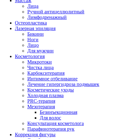
Массаж
Лица
Ручной антицеллюлитный
Лимфодренажный
Остеопластика
Лазерная эпиляция
Бикини
Ноги
Лицо
Для мужчин
Косметология
Микротоки
Чистка лица
Карбокситерапия
Интимное отбеливание
Лечение гипергидроза подмышек
Косметические уходы
Холодная плазма
PRC-терапия
Мезотерапия
Безинъекционная
Для волос
Консультация косметолога
Парафинотерапия рук
Коррекция фигуры