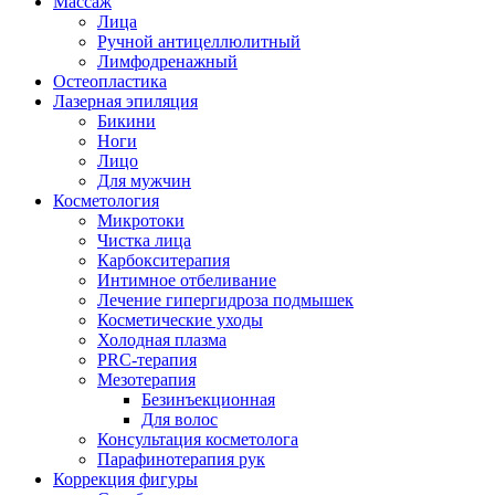
Массаж
Лица
Ручной антицеллюлитный
Лимфодренажный
Остеопластика
Лазерная эпиляция
Бикини
Ноги
Лицо
Для мужчин
Косметология
Микротоки
Чистка лица
Карбокситерапия
Интимное отбеливание
Лечение гипергидроза подмышек
Косметические уходы
Холодная плазма
PRC-терапия
Мезотерапия
Безинъекционная
Для волос
Консультация косметолога
Парафинотерапия рук
Коррекция фигуры