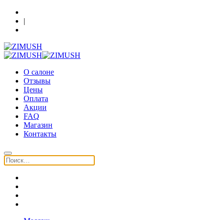
Кострома, Шагова 86, 3 этаж
|
+7 (930) 091-64-90
О салоне
Отзывы
Цены
Оплата
Акции
FAQ
Магазин
Контакты