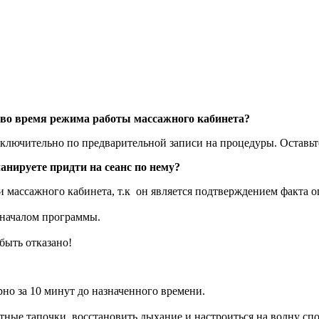
и во время режима работы массажного кабинета?
ючительно по предварительной записи на процедуры. Оставьте 
анируете придти на сеанс по нему?
массажного кабинета, т.к он является подтверждением факта о
 началом программы.
быть отказано!
но за 10 минут до назначенного времени.
тные тапочки, восстановить дыхание и настроиться на волну сп