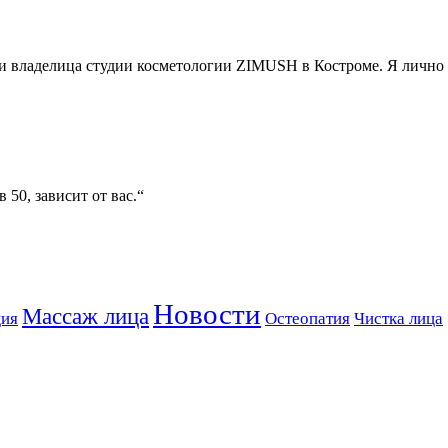
м и владелица студии косметологии ZIMUSH в Костроме. Я личн
 50, зависит от вас.“
Новости
Массаж лица
ция
Остеопатия
Чистка лица