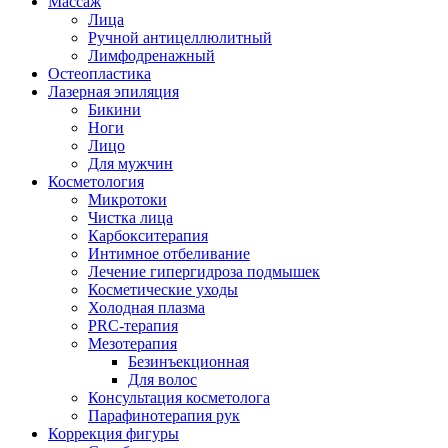
Массаж
Лица
Ручной антицеллюлитный
Лимфодренажный
Остеопластика
Лазерная эпиляция
Бикини
Ноги
Лицо
Для мужчин
Косметология
Микротоки
Чистка лица
Карбокситерапия
Интимное отбеливание
Лечение гипергидроза подмышек
Косметические уходы
Холодная плазма
PRC-терапия
Мезотерапия
Безинъекционная
Для волос
Консультация косметолога
Парафинотерапия рук
Коррекция фигуры