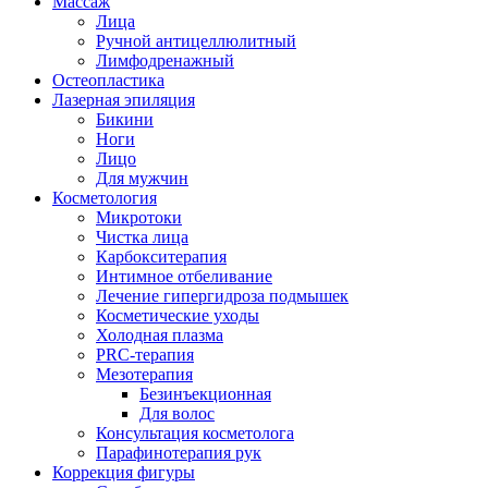
Массаж
Лица
Ручной антицеллюлитный
Лимфодренажный
Остеопластика
Лазерная эпиляция
Бикини
Ноги
Лицо
Для мужчин
Косметология
Микротоки
Чистка лица
Карбокситерапия
Интимное отбеливание
Лечение гипергидроза подмышек
Косметические уходы
Холодная плазма
PRC-терапия
Мезотерапия
Безинъекционная
Для волос
Консультация косметолога
Парафинотерапия рук
Коррекция фигуры