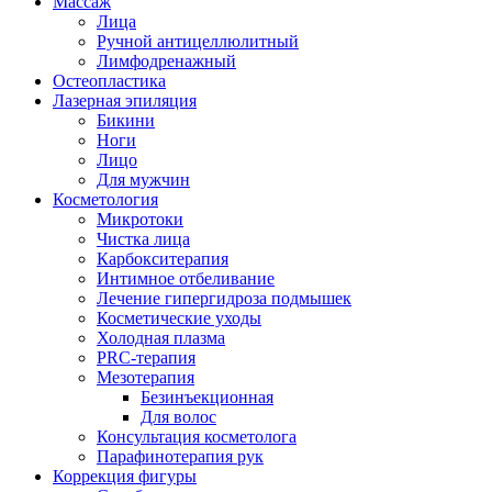
Массаж
Лица
Ручной антицеллюлитный
Лимфодренажный
Остеопластика
Лазерная эпиляция
Бикини
Ноги
Лицо
Для мужчин
Косметология
Микротоки
Чистка лица
Карбокситерапия
Интимное отбеливание
Лечение гипергидроза подмышек
Косметические уходы
Холодная плазма
PRC-терапия
Мезотерапия
Безинъекционная
Для волос
Консультация косметолога
Парафинотерапия рук
Коррекция фигуры