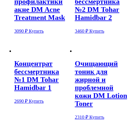
профилактики
бессмертника
акне DM Acne
№2 DM Tohar
Treatment Mask
Hamidbar 2
3090
₽
Купить
3460
₽
Купить
Концентрат
Очищающий
бессмертника
тоник для
№1 DM Tohar
жирной и
Hamidbar 1
проблемной
кожи DM Lotion
2690
₽
Купить
Toner
2310
₽
Купить