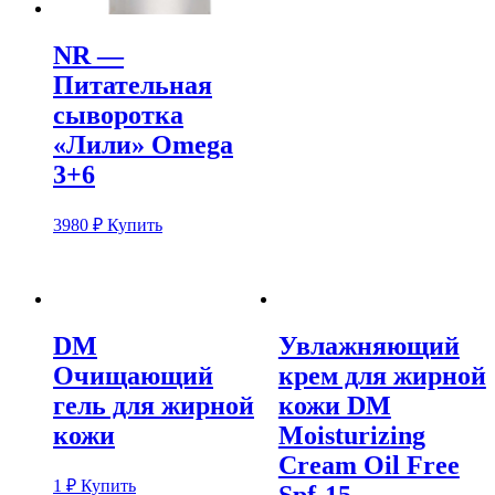
NR —
Питательная
сыворотка
«Лили» Omega
3+6
3980
₽
Купить
DM
Увлажняющий
Очищающий
крем для жирной
гель для жирной
кожи DM
кожи
Moisturizing
Cream Oil Free
1
₽
Купить