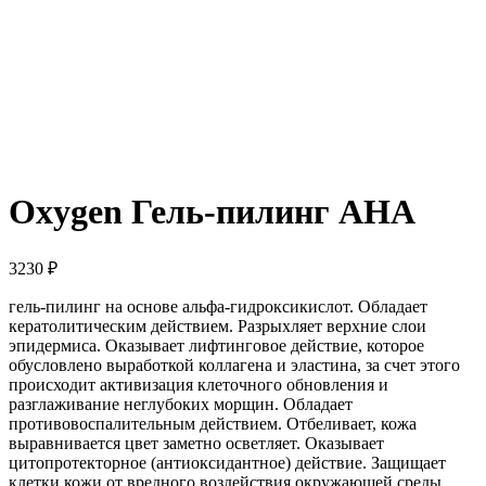
Oxygen Гель-пилинг АНА
3230
₽
гель-пилинг на основе альфа-гидроксикислот. Обладает
кератолитическим действием. Разрыхляет верхние слои
эпидермиса. Оказывает лифтинговое действие, которое
обусловлено выработкой коллагена и эластина, за счет этого
происходит активизация клеточного обновления и
разглаживание неглубоких морщин. Обладает
противовоспалительным действием. Отбеливает, кожа
выравнивается цвет заметно осветляет. Оказывает
цитопротекторное (антиоксидантное) действие. Защищает
клетки кожи от вредного воздействия окружающей среды.