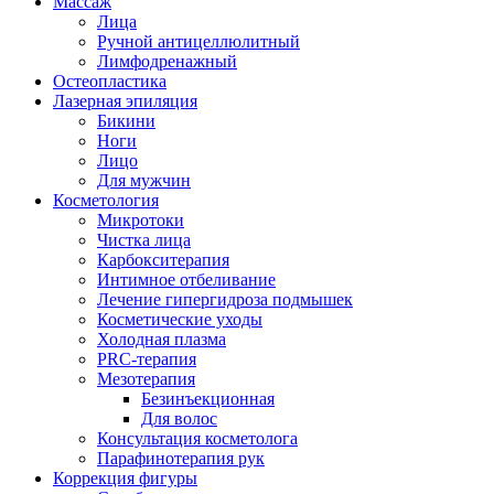
Массаж
Лица
Ручной антицеллюлитный
Лимфодренажный
Остеопластика
Лазерная эпиляция
Бикини
Ноги
Лицо
Для мужчин
Косметология
Микротоки
Чистка лица
Карбокситерапия
Интимное отбеливание
Лечение гипергидроза подмышек
Косметические уходы
Холодная плазма
PRC-терапия
Мезотерапия
Безинъекционная
Для волос
Консультация косметолога
Парафинотерапия рук
Коррекция фигуры