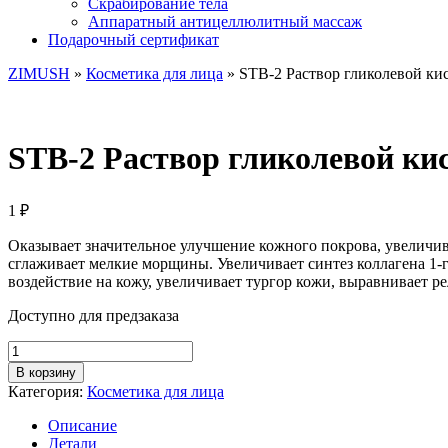
Скрабирование тела
Аппаратный антицеллюлитный массаж
Подарочный сертификат
ZIMUSH
»
Косметика для лица
» STB-2 Раствор гликолевой ки
STB-2 Раствор гликолевой к
1
₽
Оказывает значительное улучшение кожного покрова, увеличив
сглаживает мелкие морщины. Увеличивает синтез коллагена 1-
воздействие на кожу, увеличивает тургор кожи, выравнивает 
Доступно для предзаказа
Количество
товара
В корзину
STB-
Категория:
Косметика для лица
2
Раствор
Описание
гликолевой
Детали