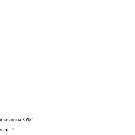
ой кислоты 35%”
ечены
*