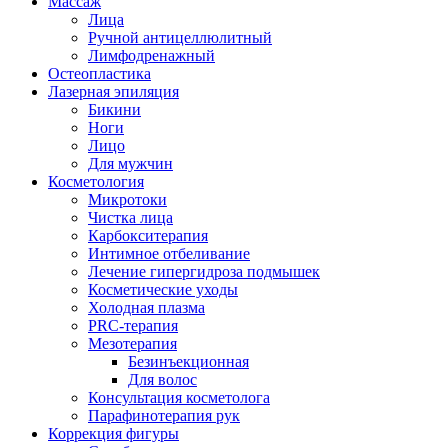
Массаж
Лица
Ручной антицеллюлитный
Лимфодренажный
Остеопластика
Лазерная эпиляция
Бикини
Ноги
Лицо
Для мужчин
Косметология
Микротоки
Чистка лица
Карбокситерапия
Интимное отбеливание
Лечение гипергидроза подмышек
Косметические уходы
Холодная плазма
PRC-терапия
Мезотерапия
Безинъекционная
Для волос
Консультация косметолога
Парафинотерапия рук
Коррекция фигуры