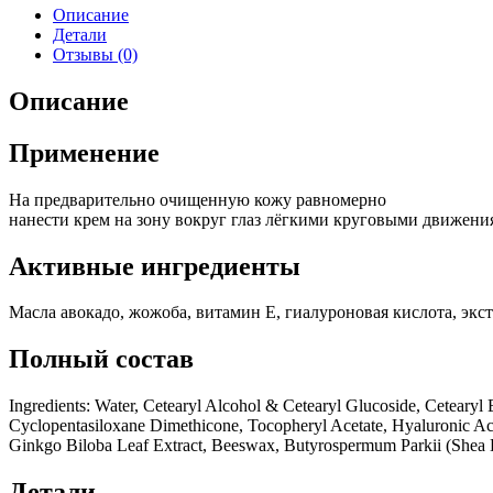
Крем
Описание
для
Детали
глаз
Отзывы (0)
Описание
Применение
На предварительно очищенную кожу равномерно
нанести крем на зону вокруг глаз лёгкими круговыми движени
Активные ингредиенты
Масла авокадо, жожоба, витамин Е, гиалуроновая кислота, экст
Полный состав
Ingredients: Water, Cetearyl Alcohol & Cetearyl Glucoside, Cetearyl
Cyclopentasiloxane Dimethicone, Tocopheryl Acetate, Hyaluronic Ac
Ginkgo Biloba Leaf Extract, Beeswax, Butyrospermum Parkii (Shea Bu
Детали