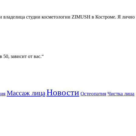
м и владелица студии косметологии ZIMUSH в Костроме. Я личн
 50, зависит от вас.“
Новости
Массаж лица
ция
Остеопатия
Чистка лица