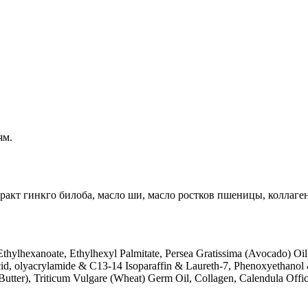
ям.
ракт гинкго билоба, масло ши, масло ростков пшеницы, коллаген
 Ethylhexanoate, Ethylhexyl Palmitate, Persea Gratissima (Avocado) Oi
id, olyacrylamide & C13-14 Isoparaffin & Laureth-7, Phenoxyethanol &
tter), Triticum Vulgare (Wheat) Germ Oil, Collagen, Calendula Offici