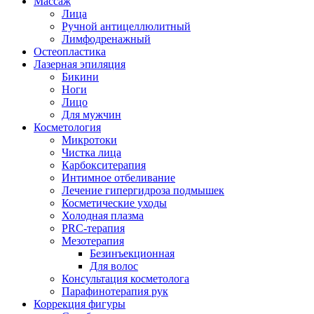
Массаж
Лица
Ручной антицеллюлитный
Лимфодренажный
Остеопластика
Лазерная эпиляция
Бикини
Ноги
Лицо
Для мужчин
Косметология
Микротоки
Чистка лица
Карбокситерапия
Интимное отбеливание
Лечение гипергидроза подмышек
Косметические уходы
Холодная плазма
PRC-терапия
Мезотерапия
Безинъекционная
Для волос
Консультация косметолога
Парафинотерапия рук
Коррекция фигуры