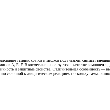
бразование темных кругов и мешков под глазами, снимает внешни
аминов А, Е, F. В косметике используется в качестве компонент
чность и защитные свойства. Отличительная особенность — выс
нно склонной к аллергическим реакциям, поскольку гамма-лино