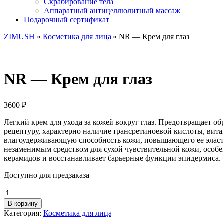
Скрабирование тела
Аппаратный антицеллюлитный массаж
Подарочный сертификат
ZIMUSH
»
Косметика для лица
» NR — Крем для глаз
NR — Крем для глаз
3600
₽
Легкий крем для ухода за кожей вокруг глаз. Предотвращает о
рецептуру, характерно наличие трансретиноевой кислоты, вит
влагоудерживающую способность кожи, повышающего ее эласти
незаменимым средством для сухой чувствительной кожи, особе
керамидов и восстанавливает барьерные функции эпидермиса.
Доступно для предзаказа
Количество
товара
В корзину
NR
Категория:
Косметика для лица
-