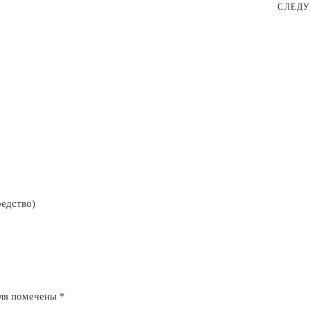
СЛЕД
редство)
оля помечены
*