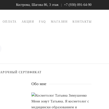
Кострома, Шагова 86, 3 этаж
+7 (930) 091-64-90
|
ОПЛАТА
АКЦИИ
FAQ
МАГАЗИН
КОНТАКТЫ
АРОЧНЫЙ СЕРТИФИКАТ
Обо мне
Меня зовут Татьяна. Я косметолог с
медицински образованием и